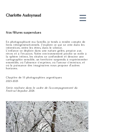
Charlotte Audoynaud
Nos fêlures suspendues
En photographiant ma famille, je tends à rendre compte de
liens intergénérationnels. J'explore ce qui se crée dans les
interstices, entre les êtres, dans le silence.
L'enfance se déploie dans une nature gelée, propice aux
rêves et à l'évasion. Notre environnement proche se mêle à
la sphère intime, les strates se confondent et dessine une
cartographie sensible, un territoire suspendu à expérimenter
ensemble, où l'absence s'exprime, où l'amour s'immisce, et
où la puissance des imaginaires nous propose d'autres
horizons.
Chapitre de 15 photographies argentiques
2023-2025
Série réalisée dans le cadre de l’accompagnement du
Festival Impulse 2026
.