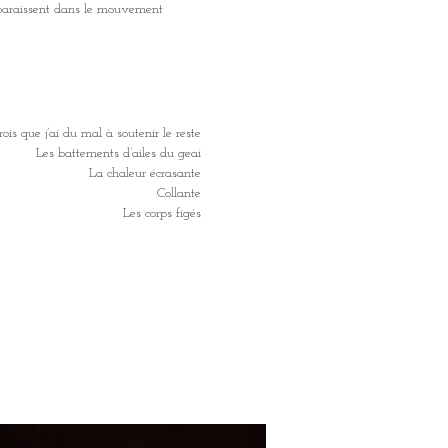
pparaissent dans le mouvement
crois que j’ai du mal à soutenir le reste
Les battements d’ailes du geai
La chaleur écrasante
Collante
Les corps figés