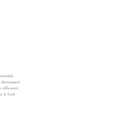
ensemble
ui démangent
i affleurent
r le froid