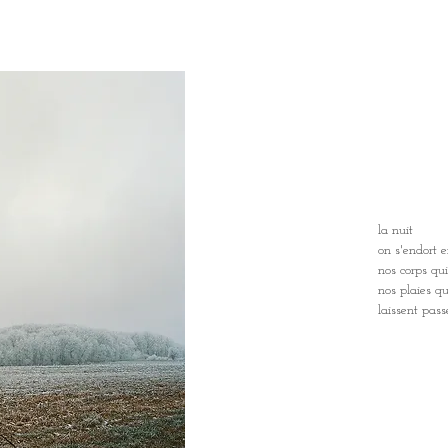
la nuit
on s'endort 
nos corps q
nos plaies qu
laissent passe