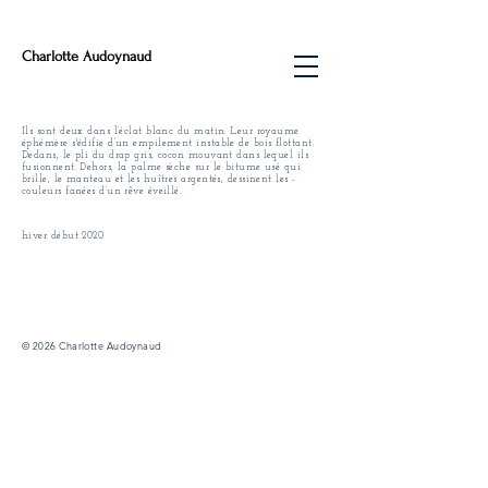
Charlotte Audoynaud
Ils sont deux dans l’éclat blanc du matin. Leur royaume
éphémère ­s'édifie d’un ­empilement instable de bois flottant.
Dedans, le pli du drap gris, cocon mouvant dans lequel ils
fusionnent. Dehors, la palme sèche sur le bitume usé qui
brille, le ­manteau et les huîtres argentés, dessinent les ­
couleurs fanées d’un rêve éveillé.
hiver début 2020
© 2026 Charlotte Audoynaud